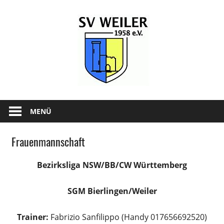
Zum
SV-
Inhalt
springen
Weiler
1958
e.V.
News
und
MENÜ
Infos
zum
Frauenmannschaft
SV
Weiler
Bezirksliga NSW/BB/CW Württemberg
SGM Bierlingen/Weiler
Trainer:
Fabrizio Sanfilippo (Handy 017656692520)