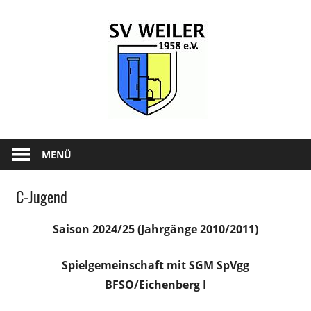
Zum
SV-
Inhalt
springen
Weiler
1958
e.V.
News
und
MENÜ
Infos
zum
C-Jugend
SV
Weiler
Saison 2024/25 (Jahrgänge 2010/2011)
Spielgemeinschaft mit SGM SpVgg
BFSO/Eichenberg I