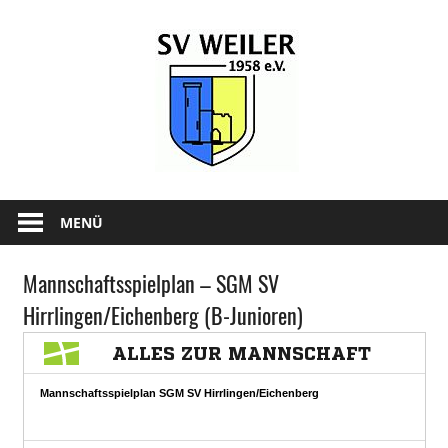
Zum
SV-
Inhalt
springen
Weiler
1958
e.V.
News
und
MENÜ
Infos
zum
Mannschaftsspielplan – SGM SV
SV
Hirrlingen/Eichenberg (B-Junioren)
Weiler