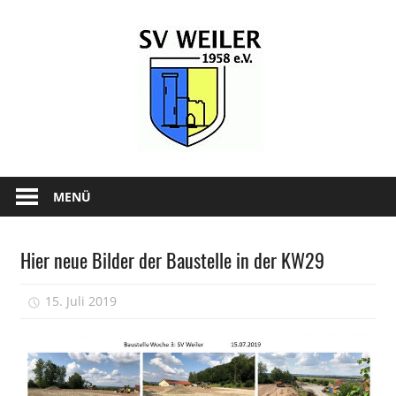
Zum
SV-
Inhalt
springen
Weiler
1958
e.V.
News
und
MENÜ
Infos
zum
Hier neue Bilder der Baustelle in der KW29
SV
Allgemein
Weiler
15. Juli 2019
Tobi