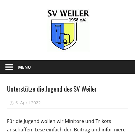
Zum
SV-
Inhalt
springen
Weiler
1958
e.V.
News
und
MENÜ
Infos
zum
Unterstütze die Jugend des SV Weiler
SV
Allgemein
Weiler
6. April 2022
Tobi
Für die Jugend wollen wir Minitore und Trikots
anschaffen. Lese einfach den Beitrag und informiere