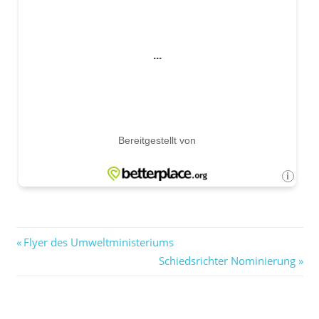
Beitragsnavigation
Vorheriger
Flyer des Umweltministeriums
Beitrag:
Nächster
Schiedsrichter Nominierung
Beitrag: